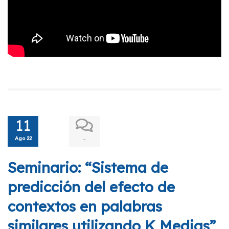
11
Ago 22
-
Seminario: “Sistema de
predicción del efecto de
contextos en palabras
similares utilizando K Medias”