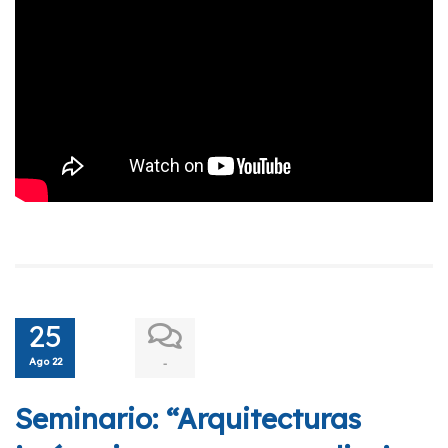
25
Ago 22
-
Seminario: “Arquitecturas