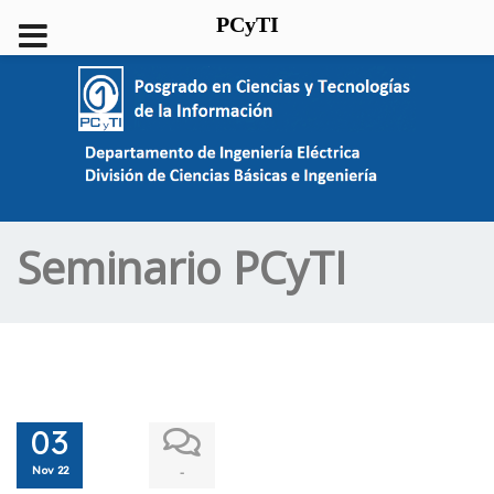
PCyTI
Seminario PCyTI
03
Nov 22
-