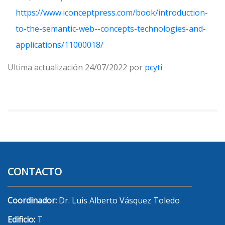
https://www.iconceptpress.com/book/introduction-
to-the-semantic-web--concepts-technologies-and-
applications/11000018/
Ultima actualización 24/07/2022 por
pcyti
CONTACTO
Coordinador:
Dr. Luis Alberto Vásquez Toledo
Edificio:
T