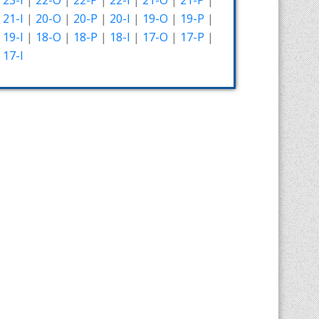
23-I
|
22-O
|
22-P
|
22-I
|
21-O
|
21-P
|
21-I
|
20-O
|
20-P
|
20-I
|
19-O
|
19-P
|
19-I
|
18-O
|
18-P
|
18-I
|
17-O
|
17-P
|
17-I