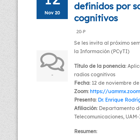
definidos por s
Nov 20
cognitivos
20-P
Se les invita al próximo se
la Información (PCyTI)
Título de la ponencia
: Apli
-
radios cognitivos
Fecha
: 12 de noviembre de 
Zoom
:
https://uammx.zoom
Presenta
:
Dr. Enrique Rodrí
Afiliación
: Departamento de
Telecomunicaciones, UAM-
Resumen
: