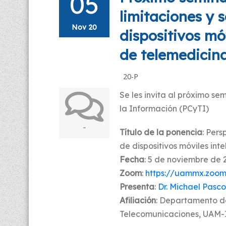
05
limitaciones y 
Nov 20
dispositivos mó
de telemedicin
20-P
Se les invita al próximo se
la Información (PCyTI)
-
Título de la ponencia
: Pers
de dispositivos móviles int
Fecha
: 5 de noviembre de 2
Zoom
:
https://uammx.zoom
Presenta
:
Dr. Michael Pasc
Afiliación
: Departamento de
Telecomunicaciones, UAM-