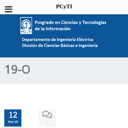
PCyTI
19-O
12
Mar 20
-