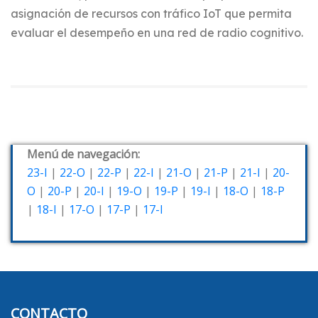
asignación de recursos con tráfico IoT que permita
evaluar el desempeño en una red de radio cognitivo.
Menú de navegación:
23-I
|
22-O
|
22-P
|
22-I
|
21-O
|
21-P
|
21-I
|
20-
O
|
20-P
|
20-I
|
19-O
|
19-P
|
19-I
|
18-O
|
18-P
|
18-I
|
17-O
|
17-P
|
17-I
CONTACTO