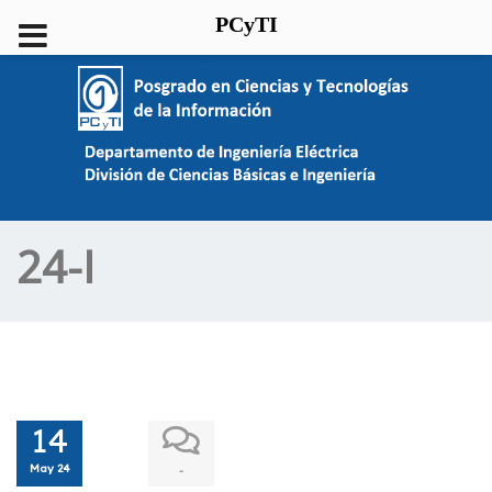
PCyTI
24-I
14
May 24
-