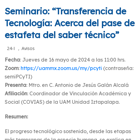
Seminario: “Transferencia de
Tecnología: Acerca del pase de
estafeta del saber técnico”
,
24-I
Avisos
Fecha
: Jueves de 16 mayo de 2024 a las 11:00 hrs.
Zoom
:
https://uammx.zoom.us/my/pcyti
(contraseña:
semiPCyTI)
Presenta
: Mtro. en C. Antonio de Jesús Galán Alcalá
Afiliación
: Coordinador de Vinculación Académica y
Social (COVIAS) de la UAM Unidad Iztapalapa.
Resumen:
El progreso tecnológico sostenido, desde las etapas
más tempranas de la especie humana, se explica en