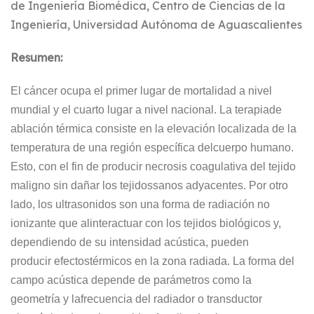
de Ingeniería Biomédica, Centro de Ciencias de la
Ingeniería, Universidad Autónoma de Aguascalientes
Resumen:
El cáncer
ocupa el primer lugar
de m
ortalidad
a nivel
mundial
y
el cuarto lugar a nivel nacional.
La terapia
de
ablación térmica consiste en la elevación localizada de la
temperatura de una región específica del
cuerpo humano.
Esto, con el fin de producir necrosis coagulativa del tejido
maligno sin dañar los tejidos
sanos adyacentes.
Por otro
lado, los ultrasonidos son una forma de radiación no
ionizante que al
interactuar con los tejidos biológicos y,
dependiendo de su intensidad acústica, pueden
producir
efectos
térmicos en la zona radiada. La forma del
campo acústica depende de parámetros como la
geometría y la
frecuencia del radiador o transductor