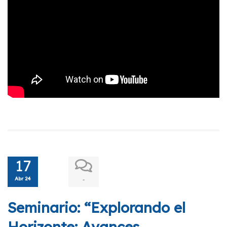
17
Abr 24
-
Seminario: “Explorando el
Horizonte: Avances