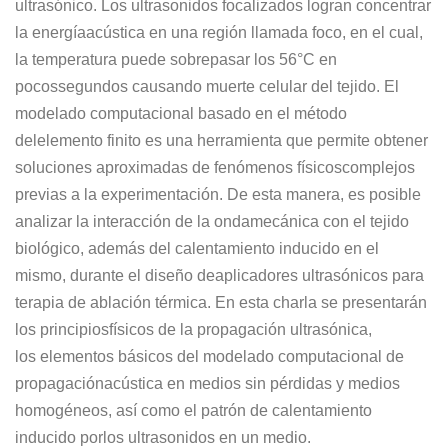
ultrasónico. Los ultrasonidos focalizados logran concentrar
la energía
acústica en una región llamada foco,
en el cual,
la temperatura puede sobrepasar los 56°C en
pocos
segundos causando muerte celular del tejido.
El
modelado computacional basado en el método
del
elemento finito es una herramienta que permite obtener
soluciones aproximadas de fenómenos físicos
complejos
previas a la experimentación.
De esta manera, es posible
analizar la interacción de la onda
mecánica con el tejido
biológico, además del calentamiento inducido en el
mismo
, durante el diseño de
aplicadores ultrasónicos para
terapia de ablación térmica.
En esta charla se presentarán
l
os principios
físicos de la propagación ultrasónica,
los
elementos básicos del modelado computacional de
propagación
acústica en medios sin pérdidas y medios
homogéneos, así como el patrón de calentamiento
inducido
po
r
los ultrasonidos en un medio
.