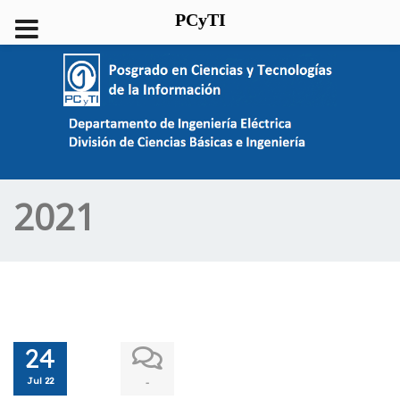
PCyTI
2021
24
Jul 22
-