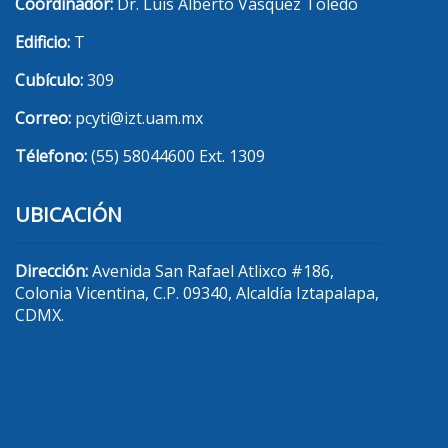
Coordinador:
Dr. Luis Alberto Vásquez Toledo
Edificio:
T
Cubículo:
309
Correo:
pcyti@izt.uam.mx
Télefono:
(55) 58044600 Ext. 1309
UBICACIÓN
Dirección:
Avenida San Rafael Atlixco #186,
Colonia Vicentina, C.P. 09340, Alcaldía Iztapalapa,
CDMX.