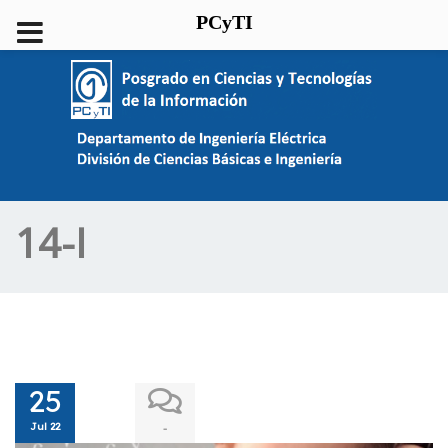
PCyTI
14-I
25
Jul 22
-