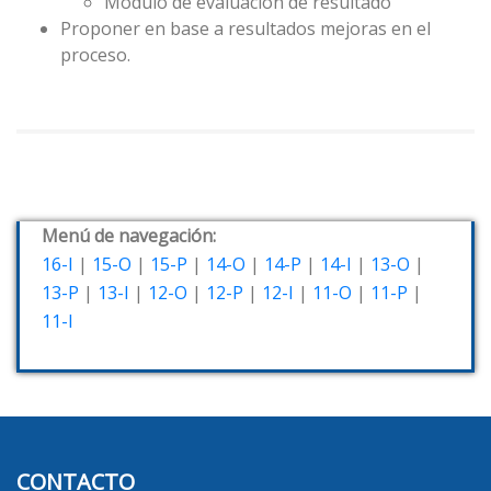
Módulo de evaluación de resultado
Proponer en base a resultados mejoras en el
proceso.
Menú de navegación:
16-I
|
15-O
|
15-P
|
14-O
|
14-P
|
14-I
|
13-O
|
13-P
|
13-I
|
12-O
|
12-P
|
12-I
|
11-O
|
11-P
|
11-I
CONTACTO