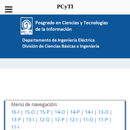
PCyTI
Menú de navegación:
16-I
|
15-O
|
15-P
|
14-O
|
14-P
|
14-I
|
13-O
|
13-P
|
13-I
|
12-O
|
12-P
|
12-I
|
11-O
|
11-P
|
11-I