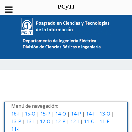
PCyTI
Menú de navegación:
16-I
|
15-O
|
15-P
|
14-O
|
14-P
|
14-I
|
13-O
|
13-P
|
13-I
|
12-O
|
12-P
|
12-I
|
11-O
|
11-P
|
11-I