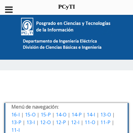
PCyTI
Menú de navegación:
16-I
|
15-O
|
15-P
|
14-O
|
14-P
|
14-I
|
13-O
|
13-P
|
13-I
|
12-O
|
12-P
|
12-I
|
11-O
|
11-P
|
11-I