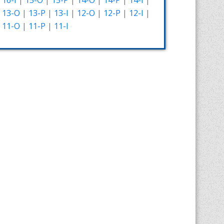
16-I
|
15-O
|
15-P
|
14-O
|
14-P
|
14-I
|
13-O
|
13-P
|
13-I
|
12-O
|
12-P
|
12-I
|
11-O
|
11-P
|
11-I