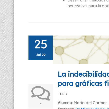
heurísticas para la opt
25
Jul 22
La indecibilid
para gráficas 
14-O
Alumno
: Marí­a del Carmen
-