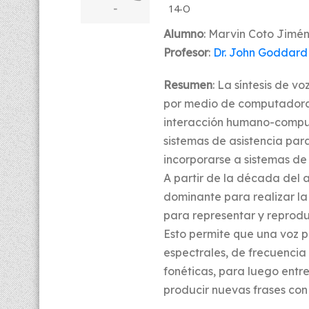
-
14-O
Alumno
: Marvin Coto Jimé
Profesor
:
Dr. John Goddard
Resumen
: La síntesis de v
por medio de computadoras,
interacción humano-computa
sistemas de asistencia par
incorporarse a sistemas de
A partir de la década del
dominante para realizar la
para representar y reprodu
Esto permite que una voz 
espectrales, de frecuenci
fonéticas, para luego ent
producir nuevas frases con