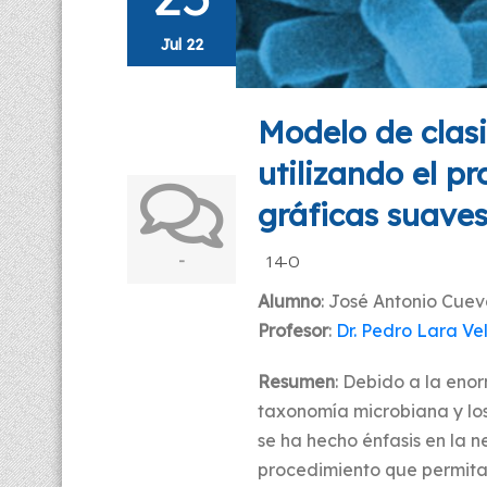
Jul 22
Modelo de clasi
utilizando el p
gráficas suave
-
14-O
Alumno
: José Antonio Cue
Profesor
:
Dr. Pedro Lara V
Resumen
: Debido a la eno
taxonomía microbiana y los 
se ha hecho énfasis en la 
procedimiento que permita 