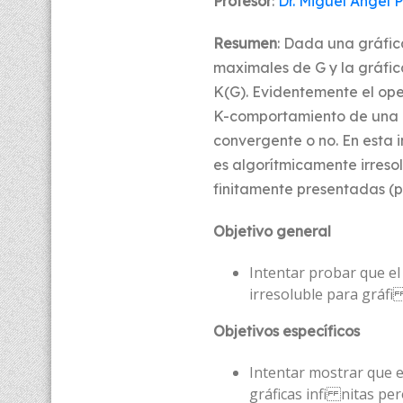
Profesor
:
Dr. Miguel Ángel 
Resumen
: Dada una gráfic
maximales de G y la gráfica
K(G). Evidentemente el ope
K-comportamiento de una gr
convergente o no. En esta
es algorítmicamente irresol
finitamente presentadas (pe
Objetivo general
Intentar probar que e
irresoluble para gráf
Objetivos específicos
Intentar mostrar que 
gráficas infi nitas pe