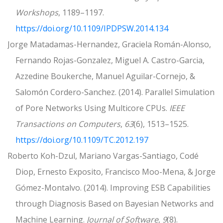
Workshops
, 1189–1197.
https://doi.org/10.1109/IPDPSW.2014.134
Jorge Matadamas-Hernandez, Graciela Román-Alonso,
Fernando Rojas-Gonzalez, Miguel A. Castro-Garcia,
Azzedine Boukerche, Manuel Aguilar-Cornejo, &
Salomón Cordero-Sanchez. (2014). Parallel Simulation
of Pore Networks Using Multicore CPUs.
IEEE
Transactions on Computers
,
63
(6), 1513–1525.
https://doi.org/10.1109/TC.2012.197
Roberto Koh-Dzul, Mariano Vargas-Santiago, Codé
Diop, Ernesto Exposito, Francisco Moo-Mena, & Jorge
Gómez-Montalvo. (2014). Improving ESB Capabilities
through Diagnosis Based on Bayesian Networks and
Machine Learning.
Journal of Software
,
9
(8).