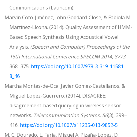
Communications (Latincom).
Marvin Coto-Jiménez, John Goddard-Close, & Fabiola M.
Martínez-Licona. (2014). Quality Assessment of HMM-
Based Speech Synthesis Using Acoustical Vowel
Analysis.
(Speech and Computer) Proceedings of the
16th International Conference SPECOM 2014
,
8773
,
368–375.
https://doi.org/10.1007/978-3-319-11581-
8_46
Martha Montes-de-Oca, Javier Gomez-Castellanos, &
Miguel Lopez-Guerrero. (2014). DISAGREE:
disagreement-based querying in wireless sensor
networks.
Telecommunication Systems
,
56
(3), 399–
416.
https://doi.org/10.1007/s11235-013-9852-5
M. C. Dourado, L. Faria, Miguel A. Pizaña-Lopez, D.