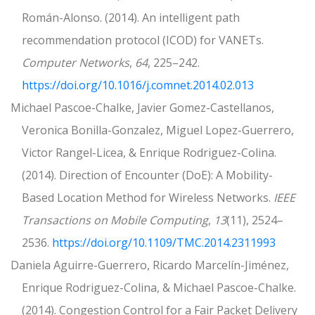
Román-Alonso. (2014). An intelligent path
recommendation protocol (ICOD) for VANETs.
Computer Networks
,
64
, 225–242.
https://doi.org/10.1016/j.comnet.2014.02.013
Michael Pascoe-Chalke, Javier Gomez-Castellanos,
Veronica Bonilla-Gonzalez, Miguel Lopez-Guerrero,
Victor Rangel-Licea, & Enrique Rodriguez-Colina.
(2014). Direction of Encounter (DoE): A Mobility-
Based Location Method for Wireless Networks.
IEEE
Transactions on Mobile Computing
,
13
(11), 2524–
2536.
https://doi.org/10.1109/TMC.2014.2311993
Daniela Aguirre-Guerrero, Ricardo Marcelín-Jiménez,
Enrique Rodriguez-Colina, & Michael Pascoe-Chalke.
(2014). Congestion Control for a Fair Packet Delivery