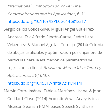
International Symposium on Power Line
Communications and Its Applications
, 6–11.
https://doi.org/10.1109/ISPLC.2014.6812317
Sergio de los Cobos-Silva, Miguel Ángel Gutiérrez-
Andrade, Eric Alfredo Rincón-García, Pedro Lara-
Velázquez, & Manuel Aguilar-Cornejo. (2014). Colonia
de abejas artificiales y optimización por enjambre de
partículas para la estimación de parámetros de
regresión no lineal.
Revista de Matemática: Teoría y
Aplicaciones
,
21
(1), 107.
https://doi.org/10.15517/rmta.v21i1.14141
Marvin Coto-Jiménez, Fabiola Martínez-Licona, & John
Goddard-Close. (2014). Acoustic Vowel Analysis in a
Mexican Spanish HMM-based Speech Synthesis.