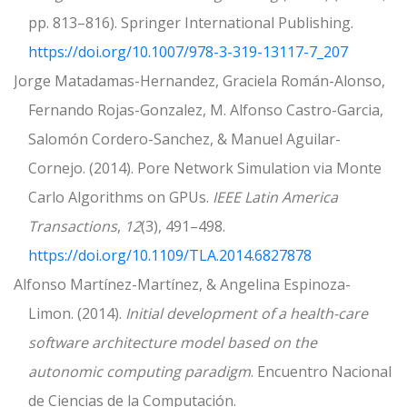
pp. 813–816). Springer International Publishing.
https://doi.org/10.1007/978-3-319-13117-7_207
Jorge Matadamas-Hernandez, Graciela Román-Alonso,
Fernando Rojas-Gonzalez, M. Alfonso Castro-Garcia,
Salomón Cordero-Sanchez, & Manuel Aguilar-
Cornejo. (2014). Pore Network Simulation via Monte
Carlo Algorithms on GPUs.
IEEE Latin America
Transactions
,
12
(3), 491–498.
https://doi.org/10.1109/TLA.2014.6827878
Alfonso Martínez-Martínez, & Angelina Espinoza-
Limon. (2014).
Initial development of a health-care
software architecture model based on the
autonomic computing paradigm
. Encuentro Nacional
de Ciencias de la Computación.