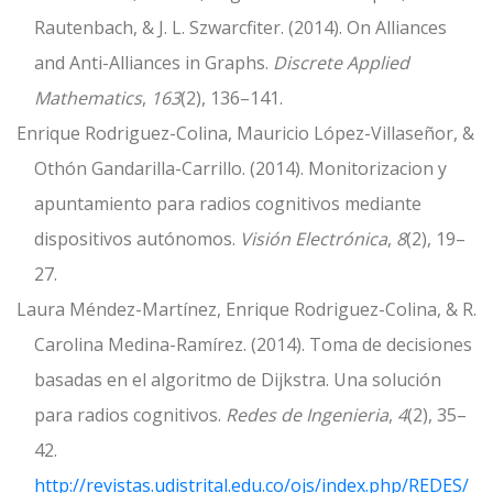
Rautenbach, & J. L. Szwarcfiter. (2014). On Alliances
and Anti-Alliances in Graphs.
Discrete Applied
Mathematics
,
163
(2), 136–141.
Enrique Rodriguez-Colina, Mauricio López-Villaseñor, &
Othón Gandarilla-Carrillo. (2014). Monitorizacion y
apuntamiento para radios cognitivos mediante
dispositivos autónomos.
Visión Electrónica
,
8
(2), 19–
27.
Laura Méndez-Martínez, Enrique Rodriguez-Colina, & R.
Carolina Medina-Ramírez. (2014). Toma de decisiones
basadas en el algoritmo de Dijkstra. Una solución
para radios cognitivos.
Redes de Ingenieria
,
4
(2), 35–
42.
http://revistas.udistrital.edu.co/ojs/index.php/REDES/