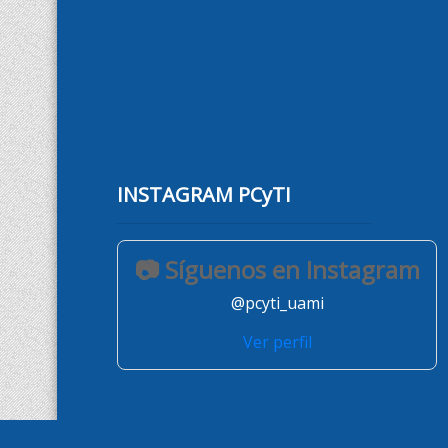
INSTAGRAM PCyTI
📷 Síguenos en Instagram
@pcyti_uami
Ver perfil