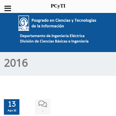
PCyTI
2016
13
Ago 22
-