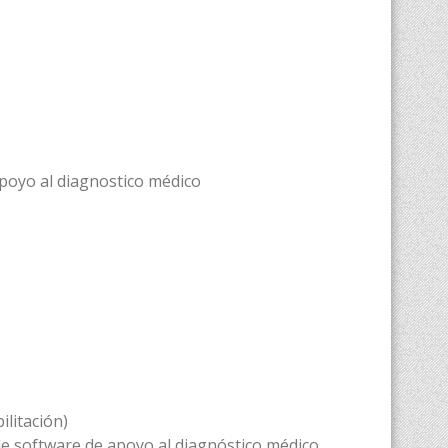
poyo al diagnostico médico
litación)
de software de apoyo al diagnóstico médico