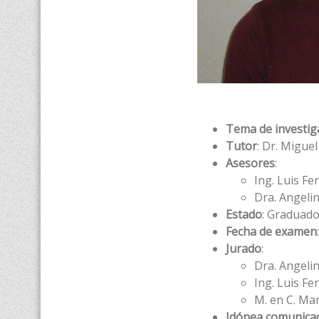
Tema de investig
Tutor
: Dr. Miguel
Asesores
:
Ing. Luis F
Dra. Angeli
Estado
: Graduad
Fecha de examen
Jurado
:
Dra. Angeli
Ing. Luis F
M. en C. Ma
Idónea comunicac