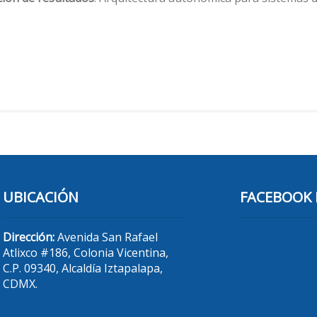
UBICACIÓN
FACEBOOK 
Dirección:
Avenida San Rafael
Atlixco #186, Colonia Vicentina,
C.P. 09340, Alcaldía Iztapalapa,
CDMX.