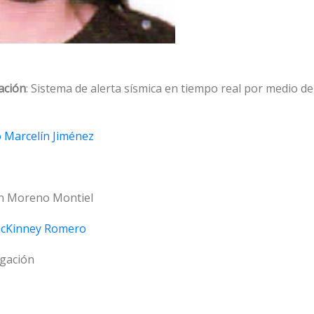
ación
: Sistema de alerta sísmica en tiempo real por medio d
o Marcelí­n Jiménez
­n Moreno Montiel
acKinney Romero
igación