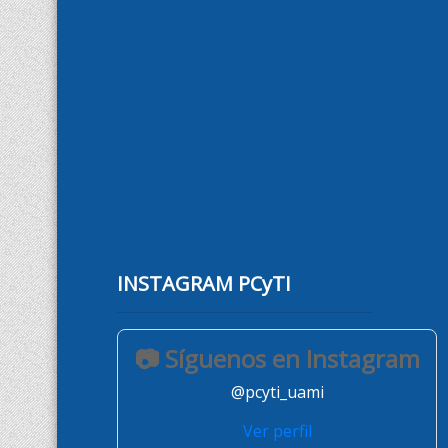
INSTAGRAM PCyTI
📷 Síguenos en Instagram
@pcyti_uami
Ver perfil