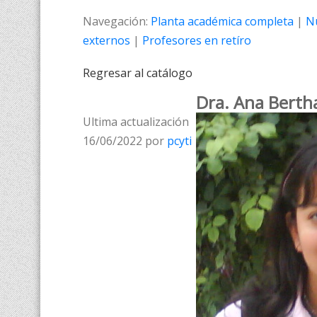
Navegación:
Planta académica completa
|
N
externos
|
Profesores en retíro
Regresar al catálogo
Dra. Ana Berth
Ultima actualización
16/06/2022 por
pcyti