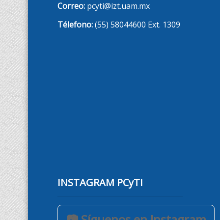
Correo:
pcyti@izt.uam.mx
Télefono:
(55) 58044600 Ext. 1309
INSTAGRAM PCyTI
📷 Síguenos en Instagram