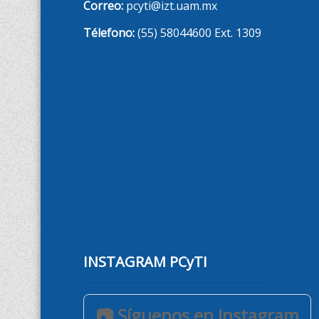
Correo:
pcyti@izt.uam.mx
Télefono:
(55) 58044600 Ext. 1309
INSTAGRAM PCyTI
📷 Síguenos en Instagram