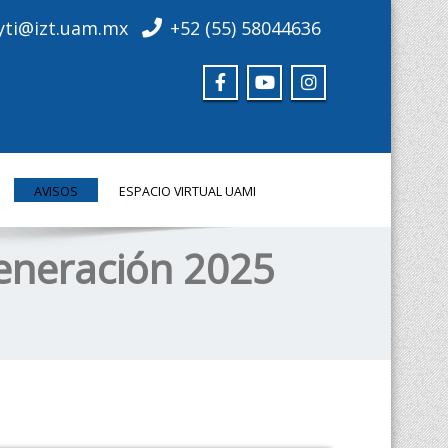
yti@izt.uam.mx
+52 (55) 58044636
AVISOS
ESPACIO VIRTUAL UAMI
eneración 2025