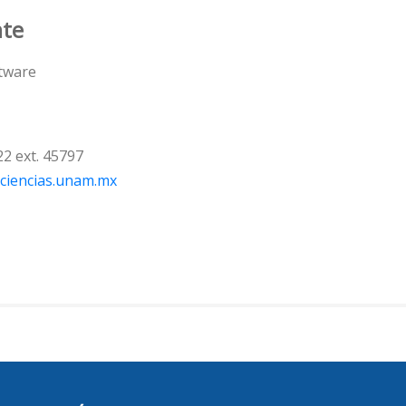
nte
ftware
22 ext. 45797
ciencias.unam.mx