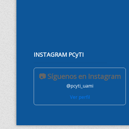
INSTAGRAM PCyTI
📷 Síguenos en Instagram
@pcyti_uami
Ver perfil