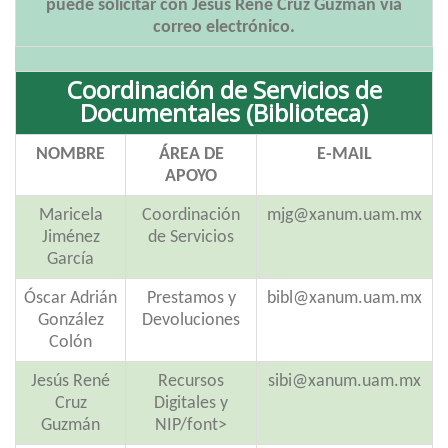
puede solicitar con Jesús René Cruz Guzmán vía
correo electrónico.
Coordinación de Servicios de
Documentales (Biblioteca)
NOMBRE
ÁREA DE
E-MAIL
APOYO
Maricela
Coordinación
mjg@xanum.uam.mx
Jiménez
de Servicios
García
Óscar Adrián
Prestamos y
bibl@xanum.uam.mx
González
Devoluciones
Colón
Jesús René
Recursos
sibi@xanum.uam.mx
Cruz
Digitales y
Guzmán
NIP/font>