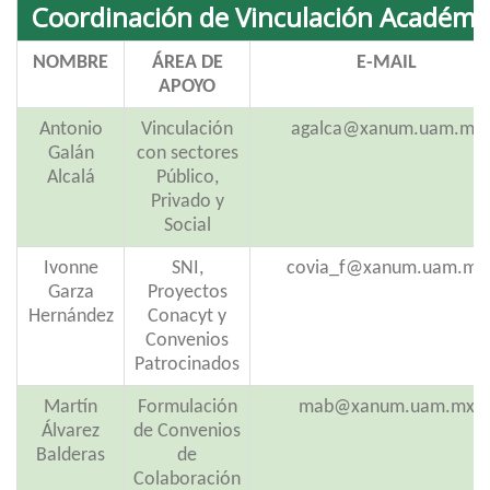
Coordinación de Vinculación Académi
NOMBRE
ÁREA DE
E-MAIL
APOYO
Antonio
Vinculación
agalca@xanum.uam.mx
Galán
con sectores
Alcalá
Público,
Privado y
Social
Ivonne
SNI,
covia_f@xanum.uam.mx
Garza
Proyectos
Hernández
Conacyt y
Convenios
Patrocinados
Martín
Formulación
mab@xanum.uam.mx
Álvarez
de Convenios
Balderas
de
Colaboración