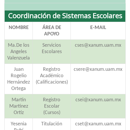
Coordinación de Sistemas Escolares
NOMBRE
ÁREA DE
E-MAIL
APOYO
Ma.De los
Servicios
cses@xanum.uam.mx
Angeles
Escolares
Valenzuela
Juan
Registro
csere@xanum.uam.mx
Rogelio
Académico
Hernández
(Calificaciones)
Ortega
Martín
Registro
csei@xanum.uam.mx
Martínez
Escolar
Ortíz
(Cursos)
Yesenia
Titulación
cset@xanum.uam.mx