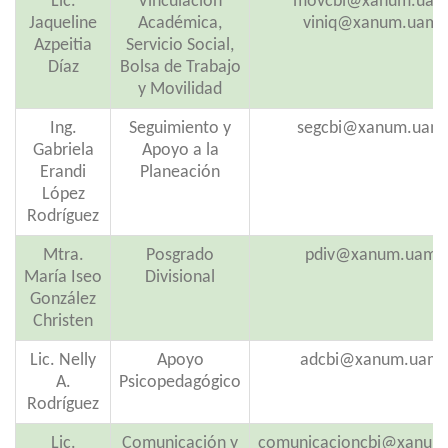
Lic.
Vinculación
movcbi@xanum.uam
Jaqueline
Académica,
viniq@xanum.uam.
Azpeitia
Servicio Social,
Díaz
Bolsa de Trabajo
y Movilidad
Ing.
Seguimiento y
segcbi@xanum.uam
Gabriela
Apoyo a la
Erandi
Planeación
López
Rodríguez
Mtra.
Posgrado
pdiv@xanum.uam.
María Iseo
Divisional
González
Christen
Lic. Nelly
Apoyo
adcbi@xanum.uam
A.
Psicopedagógico
Rodríguez
Lic.
Comunicación y
comunicacioncbi@xanum