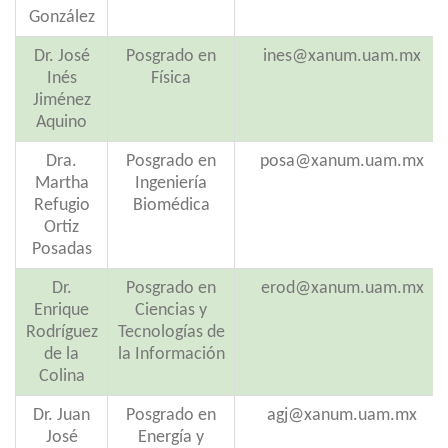
González
Dr. José
Posgrado en
ines@xanum.uam.mx
Inés
Física
Jiménez
Aquino
Dra.
Posgrado en
posa@xanum.uam.mx
Martha
Ingeniería
Refugio
Biomédica
Ortiz
Posadas
Dr.
Posgrado en
erod@xanum.uam.mx
Enrique
Ciencias y
Rodríguez
Tecnologías de
de la
la Información
Colina
Dr. Juan
Posgrado en
agj@xanum.uam.mx
José
Energía y