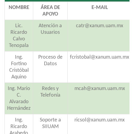
NOMBRE
ÁREA DE
E-MAIL
APOYO
Lic.
Atención a
catr@xanum.uam.mx
Ricardo
Usuarios
Calvo
Tenopala
Ing.
Proceso de
fcristobal@xanum.uam.mx
Fortino
Datos
Cristóbal
Aquino
Ing. Mario
Redes y
mcah@xanum.uam.mx
C.
Telefonía
Alvarado
Hernández
Ing.
Soporte a
ricsol@xanum.uam.mx
Ricardo
SIIUAM
Arabedo