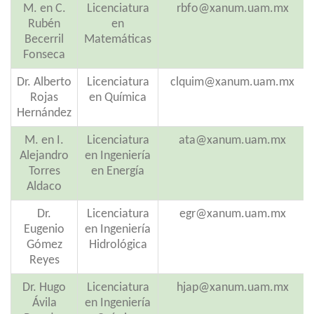
M. en C.
Licenciatura
rbfo@xanum.uam.mx
Rubén
en
Becerril
Matemáticas
Fonseca
Dr. Alberto
Licenciatura
clquim@xanum.uam.mx
Rojas
en Química
Hernández
M. en I.
Licenciatura
ata@xanum.uam.mx
Alejandro
en Ingeniería
Torres
en Energía
Aldaco
Dr.
Licenciatura
egr@xanum.uam.mx
Eugenio
en Ingeniería
Gómez
Hidrológica
Reyes
Dr. Hugo
Licenciatura
hjap@xanum.uam.mx
Ávila
en Ingeniería