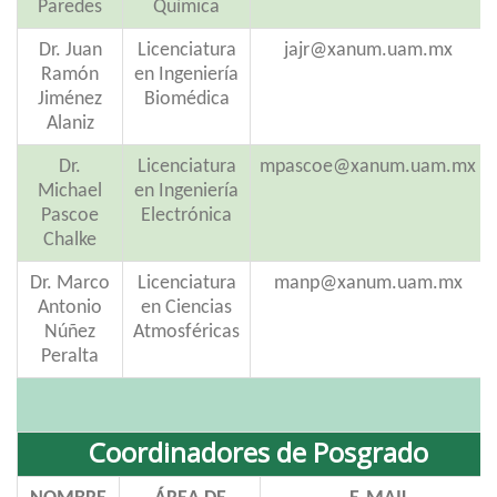
Paredes
Química
Dr. Juan
Licenciatura
jajr@xanum.uam.mx
Ramón
en Ingeniería
Jiménez
Biomédica
Alaniz
Dr.
Licenciatura
mpascoe@xanum.uam.mx
Michael
en Ingeniería
Pascoe
Electrónica
Chalke
Dr. Marco
Licenciatura
manp@xanum.uam.mx
Antonio
en Ciencias
Núñez
Atmosféricas
Peralta
Coordinadores de Posgrado