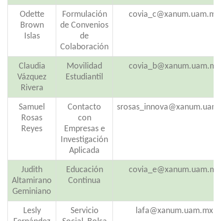
Odette
Formulación
covia_c@xanum.uam.mx
Brown
de Convenios
Islas
de
Colaboración
Claudia
Movilidad
covia_b@xanum.uam.mx
Vázquez
Estudiantil
Rivera
Samuel
Contacto
srosas_innova@xanum.uam
Rosas
con
Reyes
Empresas e
Investigación
Aplicada
Judith
Educación
covia_e@xanum.uam.mx
Altamirano
Continua
Geminiano
Lesly
Servicio
lafa@xanum.uam.mx