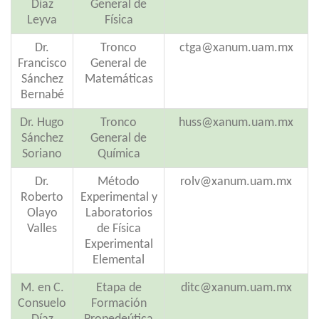
Díaz
General de
Leyva
Física
Dr.
Tronco
ctga@xanum.uam.mx
Francisco
General de
Sánchez
Matemáticas
Bernabé
Dr. Hugo
Tronco
huss@xanum.uam.mx
Sánchez
General de
Soriano
Química
Dr.
Método
rolv@xanum.uam.mx
Roberto
Experimental y
Olayo
Laboratorios
Valles
de Física
Experimental
Elemental
M. en C.
Etapa de
ditc@xanum.uam.mx
Consuelo
Formación