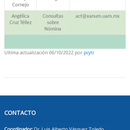
Cornejo
Angélica
Consultas
act@xanum.uam.mx
Cruz Téllez
sobre
Nómina
Ultima actualización 06/10/2022 por
pcyti
CONTACTO
Coordinador:
Dr. Luis Alberto Vásquez Toledo