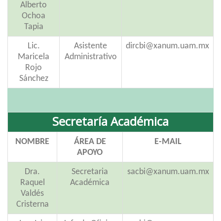
Alberto
Ochoa
Tapia
Lic.
Asistente
dircbi@xanum.uam.mx
Maricela
Administrativo
Rojo
Sánchez
Secretaría Académica
NOMBRE
ÁREA DE
E-MAIL
APOYO
Dra.
Secretaria
sacbi@xanum.uam.mx
Raquel
Académica
Valdés
Cristerna