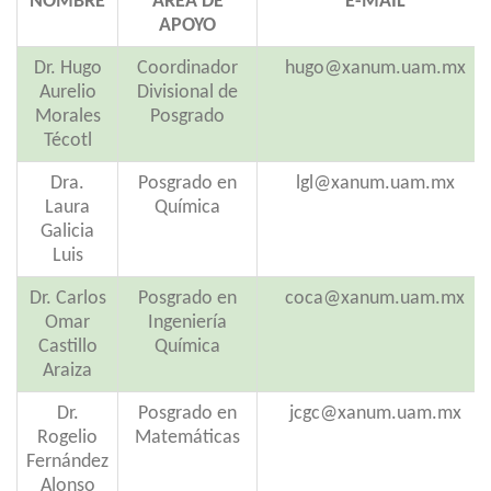
NOMBRE
ÁREA DE
E-MAIL
APOYO
Dr. Hugo
Coordinador
hugo@xanum.uam.mx
Aurelio
Divisional de
Morales
Posgrado
Técotl
Dra.
Posgrado en
lgl@xanum.uam.mx
Laura
Química
Galicia
Luis
Dr. Carlos
Posgrado en
coca@xanum.uam.mx
Omar
Ingeniería
Castillo
Química
Araiza
Dr.
Posgrado en
jcgc@xanum.uam.mx
Rogelio
Matemáticas
Fernández
Alonso