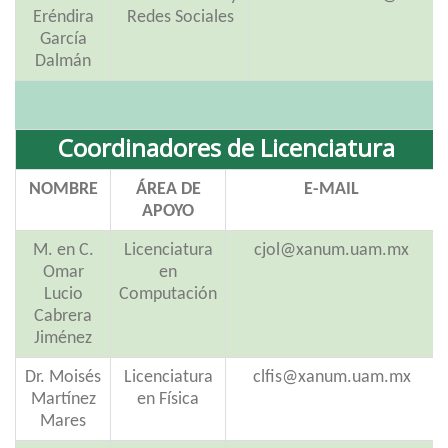
Eréndira
Redes Sociales
García
Dalmán
Coordinadores de Licenciatura
NOMBRE
ÁREA DE
E-MAIL
APOYO
M. en C.
Licenciatura
cjol@xanum.uam.mx
Omar
en
Lucio
Computación
Cabrera
Jiménez
Dr. Moisés
Licenciatura
clfis@xanum.uam.mx
Martínez
en Física
Mares