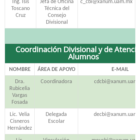
Ing. Isis
Jefa de Oficina
c_cbi@xanum.uam.mx
Toscano
Técnica del
Cruz
Consejo
Divisional
Coordinación Divisional y de Atenci
Alumnos
NOMBRE
ÁREA DE APOYO
E-MAIL
Dra.
Coordinadora
cdcbi@xanum.uam
Rubicelia
Vargas
Fosada
Lic. Velia
Delegada
decbi@xanum.uam
Cisneros
Escolar
Hernández