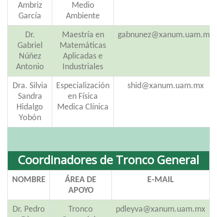
Ambriz
Medio
García
Ambiente
Dr.
Maestría en
gabnunez@xanum.uam.mx
Gabriel
Matemáticas
Núñez
Aplicadas e
Antonio
Industriales
Dra. Silvia
Especialización
shid@xanum.uam.mx
Sandra
en Física
Hidalgo
Medica Clínica
Yobón
Coordinadores de Tronco General
NOMBRE
ÁREA DE
E-MAIL
APOYO
Dr. Pedro
Tronco
pdleyva@xanum.uam.mx