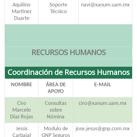
Aquilino
Soporte
navi@xanum.uam.mx
Martínez
Técnico
Duarte
RECURSOS HUMANOS
Coordinación de Recursos Humanos
NOMBRE
ÁREA DE
E-MAIL
APOYO
Ciro
Consultas
ciro@xanum.uam.mx
Marcelo
sobre
Díaz Rojas
Nómina
Jesús
Modulo de
jose.jesus@gnp.com.mx
Carbajal
GNP Seguros