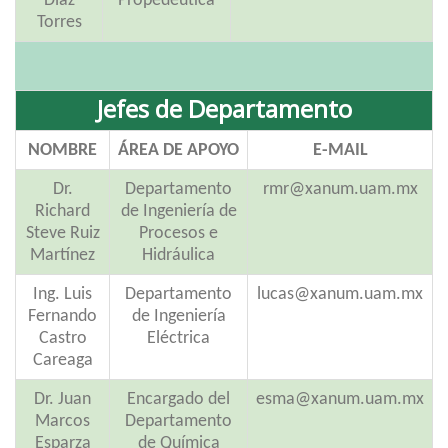
Díaz
Propedeútica
Torres
Jefes de Departamento
NOMBRE
ÁREA DE APOYO
E-MAIL
Dr.
Departamento
rmr@xanum.uam.mx
Richard
de Ingeniería de
Steve Ruiz
Procesos e
Martínez
Hidráulica
Ing. Luis
Departamento
lucas@xanum.uam.mx
Fernando
de Ingeniería
Castro
Eléctrica
Careaga
Dr. Juan
Encargado del
esma@xanum.uam.mx
Marcos
Departamento
Esparza
de Química