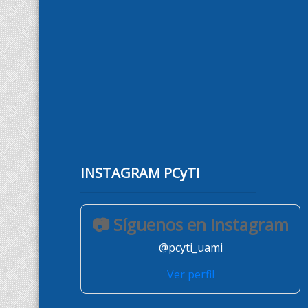
INSTAGRAM PCyTI
📷 Síguenos en Instagram
@pcyti_uami
Ver perfil