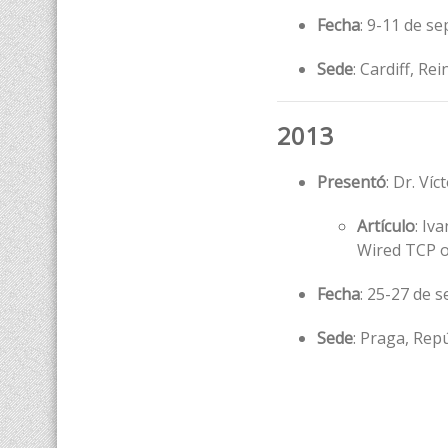
Fecha
: 9-11 de s
Sede
: Cardiff, Re
2013
Presentó
: Dr. Ví
Artículo
: Iv
Wired TCP o
Fecha
: 25-27 de 
Sede
: Praga, Rep