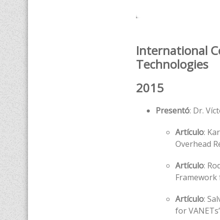
International C
Technologies
2015
Presentó
: Dr. Ví
Artículo
: Ka
Overhead Re
Artículo
: Ro
Framework f
Artículo
: Sa
for VANETs