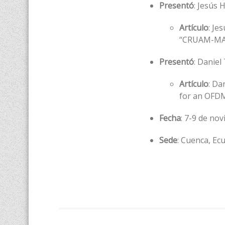
Presentó
: Jesús 
Artículo
: Je
“CRUAM-MAC:
Presentó
: Daniel
Artículo
: Da
for an OFD
Fecha
: 7-9 de no
Sede
: Cuenca, Ec