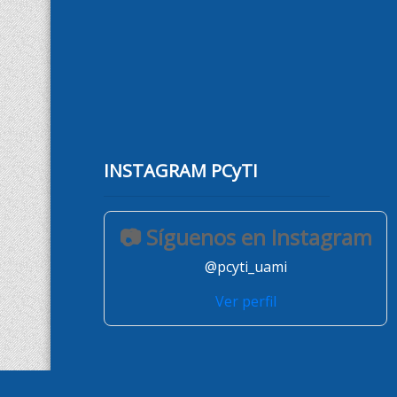
INSTAGRAM PCyTI
📷 Síguenos en Instagram
@pcyti_uami
Ver perfil