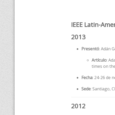
IEEE Latin-Ame
2013
Presentó
: Adán 
Artículo
: Ad
times on th
Fecha
: 24-26 de 
Sede
: Santiago, C
2012