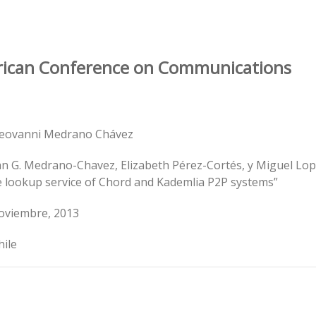
rican Conference on Communications
Geovanni Medrano Chávez
an G. Medrano-Chavez, Elizabeth Pérez-Cortés, y Miguel Lop
e lookup service of Chord and Kademlia P2P systems”
noviembre, 2013
hile