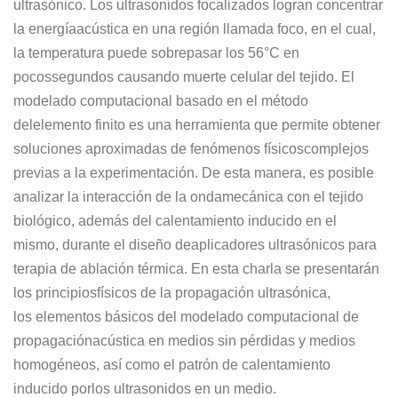
ultrasónico. Los ultrasonidos focalizados logran concentrar
la energía
acústica en una región llamada foco,
en el cual,
la temperatura puede sobrepasar los 56°C en
pocos
segundos causando muerte celular del tejido.
El
modelado computacional basado en el método
del
elemento finito es una herramienta que permite obtener
soluciones aproximadas de fenómenos físicos
complejos
previas a la experimentación.
De esta manera, es posible
analizar la interacción de la onda
mecánica con el tejido
biológico, además del calentamiento inducido en el
mismo
, durante el diseño de
aplicadores ultrasónicos para
terapia de ablación térmica.
En esta charla se presentarán
l
os principios
físicos de la propagación ultrasónica,
los
elementos básicos del modelado computacional de
propagación
acústica en medios sin pérdidas y medios
homogéneos, así como el patrón de calentamiento
inducido
po
r
los ultrasonidos en un medio
.