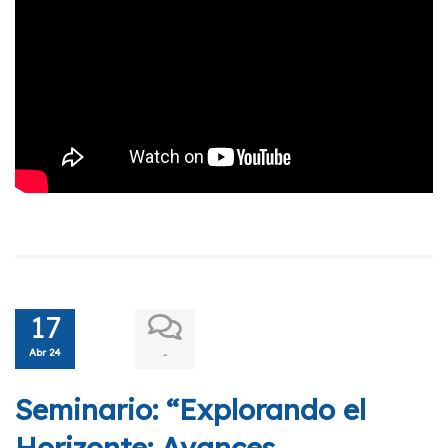
17
Abr 24
-
Seminario: “Explorando el
Horizonte: Avances