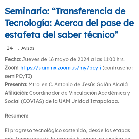
Seminario: “Transferencia de
Tecnología: Acerca del pase de
estafeta del saber técnico”
,
24-I
Avisos
Fecha
: Jueves de 16 mayo de 2024 a las 11:00 hrs.
Zoom
:
https://uammx.zoom.us/my/pcyti
(contraseña:
semiPCyTI)
Presenta
: Mtro. en C. Antonio de Jesús Galán Alcalá
Afiliación
: Coordinador de Vinculación Académica y
Social (COVIAS) de la UAM Unidad Iztapalapa.
Resumen:
El progreso tecnológico sostenido, desde las etapas
más tempranas de la especie humana, se explica en