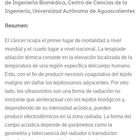
de Ingeniería Biomédica, Centro de Ciencias de la
Ingeniería, Universidad Autónoma de Aguascalientes
Resumen:
El cáncer
ocupa el primer lugar
de m
ortalidad
a nivel
mundial
y
el cuarto lugar a nivel nacional.
La terapia
de
ablación térmica consiste en la elevación localizada de la
temperatura de una región específica del
cuerpo humano.
Esto, con el fin de producir necrosis coagulativa del tejido
maligno sin dañar los tejidos
sanos adyacentes.
Por otro
lado, los ultrasonidos son una forma de radiación no
ionizante que al
interactuar con los tejidos biológicos y,
dependiendo de su intensidad acústica, pueden
producir
efectos
térmicos en la zona radiada. La forma del
campo acústica depende de parámetros como la
geometría y la
frecuencia del radiador o transductor