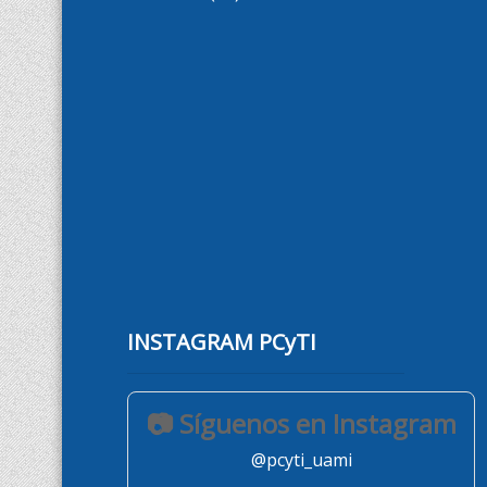
INSTAGRAM PCyTI
📷 Síguenos en Instagram
@pcyti_uami