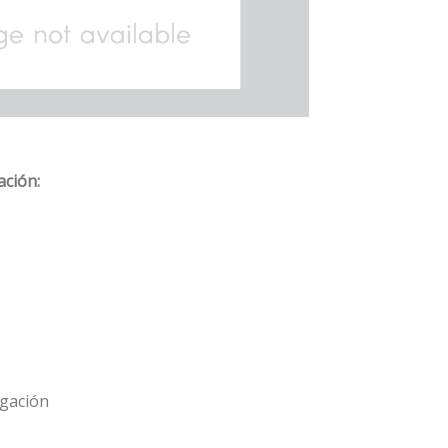
ación:
igación