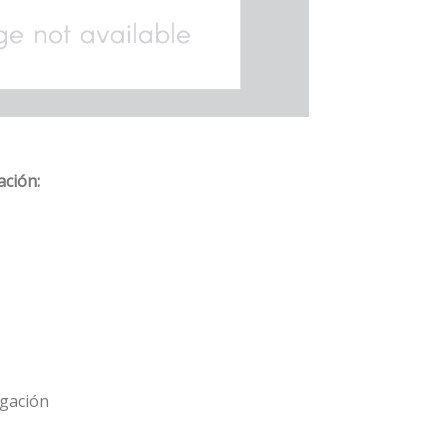
ación:
igación