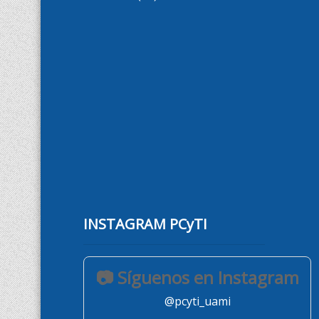
INSTAGRAM PCyTI
📷 Síguenos en Instagram
@pcyti_uami